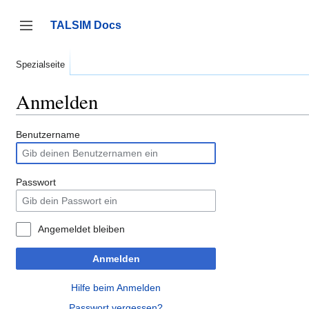
Zum
Inhalt
TALSIM Docs
springen
Seitenleiste umschalten
Spezialseite
Anmelden
Benutzername
Passwort
Angemeldet bleiben
Anmelden
Hilfe beim Anmelden
Passwort vergessen?