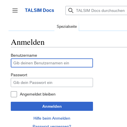
Zum
Inhalt
TALSIM Docs
springen
Seitenleiste umschalten
Spezialseite
Anmelden
Benutzername
Passwort
Angemeldet bleiben
Anmelden
Hilfe beim Anmelden
Passwort vergessen?