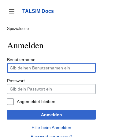
Zum
Inhalt
TALSIM Docs
springen
Seitenleiste umschalten
Spezialseite
Anmelden
Benutzername
Passwort
Angemeldet bleiben
Anmelden
Hilfe beim Anmelden
Passwort vergessen?