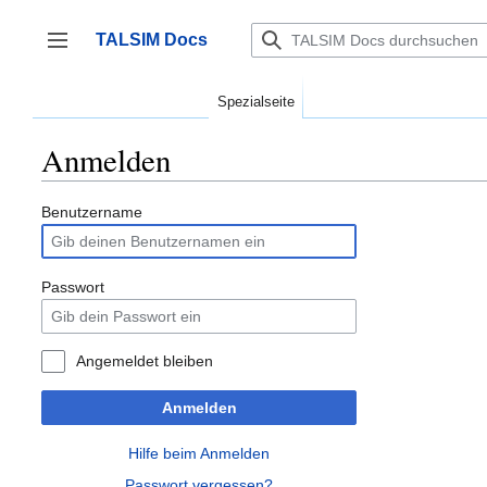
Zum
Inhalt
TALSIM Docs
springen
Seitenleiste umschalten
Spezialseite
Anmelden
Benutzername
Passwort
Angemeldet bleiben
Anmelden
Hilfe beim Anmelden
Passwort vergessen?