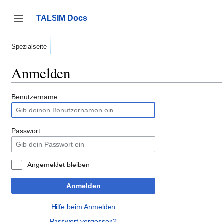
Zum
Inhalt
TALSIM Docs
springen
Seitenleiste umschalten
Spezialseite
Anmelden
Benutzername
Passwort
Angemeldet bleiben
Anmelden
Hilfe beim Anmelden
Passwort vergessen?