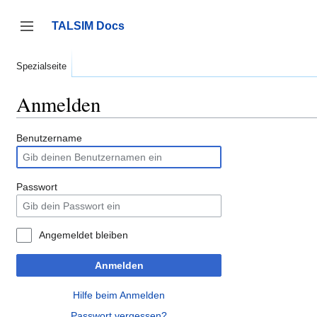
Zum
Inhalt
TALSIM Docs
springen
Seitenleiste umschalten
Spezialseite
Anmelden
Benutzername
Passwort
Angemeldet bleiben
Anmelden
Hilfe beim Anmelden
Passwort vergessen?