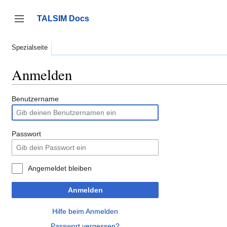
Zum
Inhalt
TALSIM Docs
springen
Seitenleiste umschalten
Spezialseite
Anmelden
Benutzername
Passwort
Angemeldet bleiben
Anmelden
Hilfe beim Anmelden
Passwort vergessen?