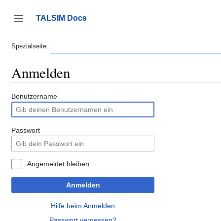
Zum
Inhalt
TALSIM Docs
springen
Seitenleiste umschalten
Spezialseite
Anmelden
Benutzername
Passwort
Angemeldet bleiben
Anmelden
Hilfe beim Anmelden
Passwort vergessen?