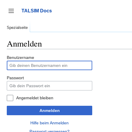
Zum
Inhalt
TALSIM Docs
springen
Seitenleiste umschalten
Spezialseite
Anmelden
Benutzername
Passwort
Angemeldet bleiben
Anmelden
Hilfe beim Anmelden
Passwort vergessen?