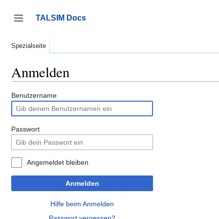
Zum
Inhalt
TALSIM Docs
springen
Seitenleiste umschalten
Spezialseite
Anmelden
Benutzername
Passwort
Angemeldet bleiben
Anmelden
Hilfe beim Anmelden
Passwort vergessen?