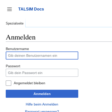
Zum
Inhalt
TALSIM Docs
springen
Seitenleiste umschalten
Spezialseite
Anmelden
Benutzername
Passwort
Angemeldet bleiben
Anmelden
Hilfe beim Anmelden
Passwort vergessen?