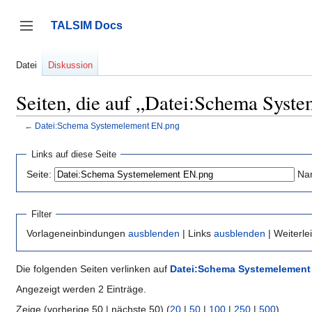
Zum
Inhalt
TALSIM Docs
springen
Seitenleiste umschalten
Datei
Diskussion
Seiten, die auf „Datei:Schema Syst
←
Datei:Schema Systemelement EN.png
Links auf diese Seite
Seite:
Na
Filter
Vorlageneinbindungen
ausblenden
| Links
ausblenden
| Weiterl
Die folgenden Seiten verlinken auf
Datei:Schema Systemelement
Angezeigt werden 2 Einträge.
Zeige (vorherige 50 | nächste 50) (
20
|
50
|
100
|
250
|
500
)