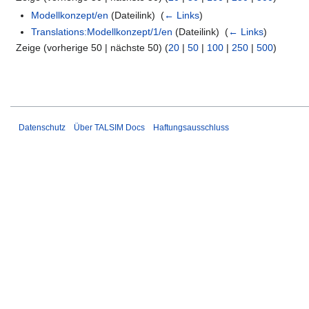
Modellkonzept/en
(Dateilink) ‎
(
← Links
)
Translations:Modellkonzept/1/en
(Dateilink) ‎
(
← Links
)
Zeige (vorherige 50 | nächste 50) (
20
|
50
|
100
|
250
|
500
)
Datenschutz
Über TALSIM Docs
Haftungsausschluss