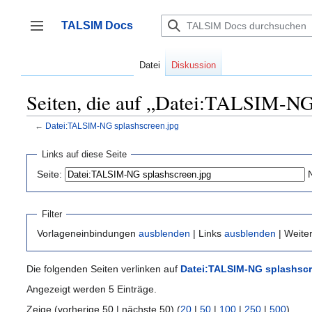
Zum
Inhalt
TALSIM Docs
springen
Seitenleiste umschalten
Datei
Diskussion
Seiten, die auf „Datei:TALSIM-NG 
←
Datei:TALSIM-NG splashscreen.jpg
Links auf diese Seite
Seite:
Filter
Vorlageneinbindungen
ausblenden
| Links
ausblenden
| Weite
Die folgenden Seiten verlinken auf
Datei:TALSIM-NG splashscr
Angezeigt werden 5 Einträge.
Zeige (vorherige 50 | nächste 50) (
20
|
50
|
100
|
250
|
500
)