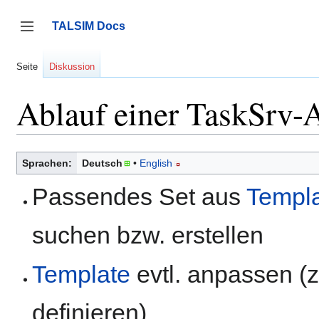
Zum
Inhalt
TALSIM Docs
springen
Seitenleiste umschalten
Seite
Diskussion
Ablauf einer TaskSrv-
Sprachen:
Deutsch
English
Passendes Set aus
Templ
suchen bzw. erstellen
Template
evtl. anpassen (z
definieren)