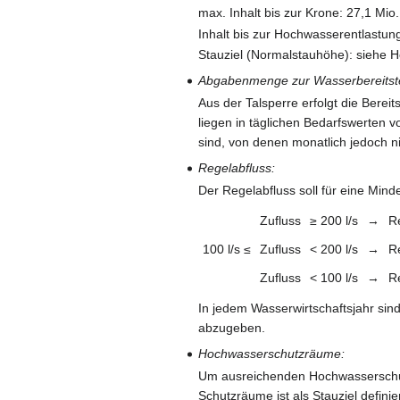
max. Inhalt bis zur Krone: 27,1 Mio
Inhalt bis zur Hochwasserentlastun
Stauziel (Normalstauhöhe): siehe
Abgabenmenge zur Wasserbereitste
Aus der Talsperre erfolgt die Ber
liegen in täglichen Bedarfswerten vo
sind, von denen monatlich jedoch n
Regelabfluss:
Der Regelabfluss soll für eine Mind
Zufluss
≥ 200 l/s
→
R
100 l/s ≤
Zufluss
< 200 l/s
→
R
Zufluss
< 100 l/s
→
R
In jedem Wasserwirtschaftsjahr sin
abzugeben.
Hochwasserschutzräume:
Um ausreichenden Hochwasserschutz
Schutzräume ist als Stauziel definier