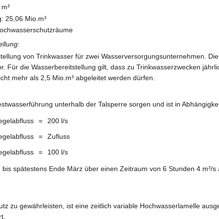
. m³
g: 25,06 Mio.m³
 Hochwasserschutzräume
llung:
eitstellung von Trinkwasser für zwei Wasserversorgungsunternehmen. D
r. Für die Wasserbereitstellung gilt, dass zu Trinkwasserzwecken jährli
icht mehr als 2,5 Mio.m³ abgeleitet werden dürfen.
estwasserführung unterhalb der Talsperre sorgen und ist in Abhängigkeit
egelabfluss
=
200 l/s
egelabfluss
=
Zufluss
egelabfluss
=
100 l/s
d bis spätestens Ende März über einen Zeitraum von 6 Stunden 4 m³/s
 zu gewährleisten, ist eine zeitlich variable Hochwasserlamelle ausg
t.