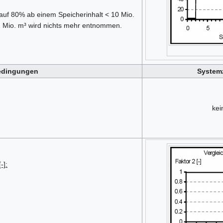
uf 80% ab einem Speicherinhalt < 10 Mio.
r 2 Mio. m³ wird nichts mehr entnommen.
edingungen
System
kei
-]:
.