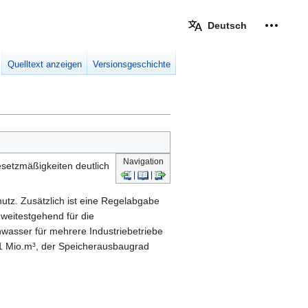
Deutsch
Meine W
eingek
Quelltext anzeigen
Versionsgeschichte
Navigation
setzmäßigkeiten deutlich
|
|
z. Zusätzlich ist eine Regelabgabe
 weitestgehend für die
wasser für mehrere Industriebetriebe
i 21 Mio.m³, der Speicherausbaugrad