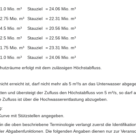
 1.0 Mio. m³
Stauziel
= 24.06 Mio. m³
 2.75 Mio. m³
Stauziel
= 22.31 Mio. m³
 4.5 Mio. m³
Stauziel
= 20.56 Mio. m³
 2.5 Mio. m³
Stauziel
= 22.56 Mio. m³
 1.75 Mio. m³
Stauziel
= 23.31 Mio. m³
 1.0 Mio. m³
Stauziel
= 24.06 Mio. m³
utzräume erfolgt mit dem zulässigen Höchstabfluss.
cht erreicht ist, darf nicht mehr als 5 m³/s an das Unterwasser abge
ten und übersteigt der Zufluss den Höchstabfluss von 5 m³/s, so darf
 Zufluss ist über die Hochwasserentlastung abzugeben.
g:
 Kurve mit Stützstellen angegeben.
n die oben beschriebene Terminologie verlangt zuerst die Identifikati
 der
Abgabenfunktionen
. Die folgenden Angaben dienen nur zur Verans