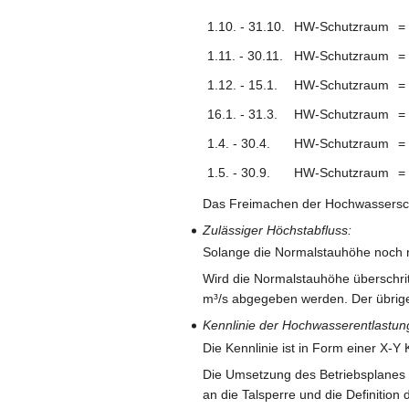
1.10. - 31.10.
HW-Schutzraum
=
1.11. - 30.11.
HW-Schutzraum
=
1.12. - 15.1.
HW-Schutzraum
=
16.1. - 31.3.
HW-Schutzraum
=
1.4. - 30.4.
HW-Schutzraum
=
1.5. - 30.9.
HW-Schutzraum
=
Das Freimachen der Hochwassersch
Zulässiger Höchstabfluss:
Solange die Normalstauhöhe noch ni
Wird die Normalstauhöhe überschrit
m³/s abgegeben werden. Der übrige
Kennlinie der Hochwasserentlastun
Die Kennlinie ist in Form einer X-Y
Die Umsetzung des Betriebsplanes i
an die Talsperre und die Definition