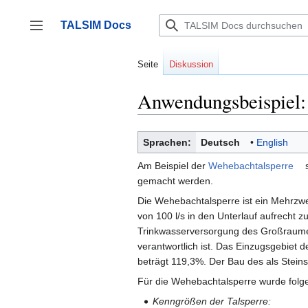
Zum
Inhalt
TALSIM Docs
springen
Seitenleiste umschalten
Seite
Diskussion
Anwendungsbeispiel:
Sprachen:
Deutsch
English
Am Beispiel der
Wehebachtalsperre
s
gemacht werden.
Die Wehebachtalsperre ist ein Mehrzw
von 100 l/s in den Unterlauf aufrecht zu
Trinkwasserversorgung des Großraumes 
verantwortlich ist. Das Einzugsgebiet d
beträgt 119,3%. Der Bau des als Stei
Für die Wehebachtalsperre wurde folgen
Kenngrößen der Talsperre: