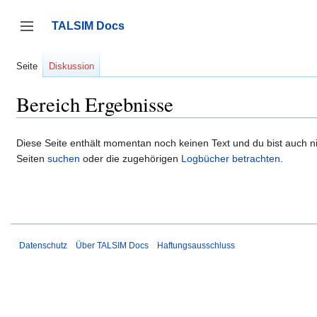
Zum
Inhalt
TALSIM Docs
springen
Seitenleiste umschalten
Seite
Diskussion
Bereich Ergebnisse
Diese Seite enthält momentan noch keinen Text und du bist auch nic
Seiten
suchen
oder die zugehörigen
Logbücher betrachten
.
Datenschutz
Über TALSIM Docs
Haftungsausschluss