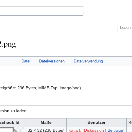
Lesen
2.png
Datei
Dateiversionen
Dateiverwendung
ateigröße: 236 Bytes, MIME-Typ:
image/png
)
rsion zu laden.
schaubild
Maße
Benutzer
K
32 × 32
(236 Bytes)
Katja I.
(
Diskussion
|
Beiträge
)