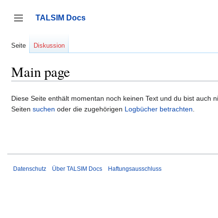
Zum
Inhalt
TALSIM Docs
springen
Seitenleiste umschalten
Seite
Diskussion
Main page
Diese Seite enthält momentan noch keinen Text und du bist auch nic
Seiten
suchen
oder die zugehörigen
Logbücher betrachten
.
Datenschutz
Über TALSIM Docs
Haftungsausschluss