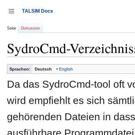
Zum
Inhalt
TALSIM Docs
springen
Seitenleiste umschalten
Seite
Diskussion
SydroCmd-Verzeichniss
Sprachen:
Deutsch
English
Da das SydroCmd-tool oft v
wird empfiehlt es sich sämt
gehörenden Dateien in das
ausführbare Programmdatei 