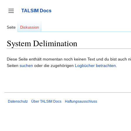
Zum
Inhalt
TALSIM Docs
springen
Seitenleiste umschalten
Seite
Diskussion
System Delimination
Diese Seite enthält momentan noch keinen Text und du bist auch nic
Seiten
suchen
oder die zugehörigen
Logbücher betrachten
.
Datenschutz
Über TALSIM Docs
Haftungsausschluss