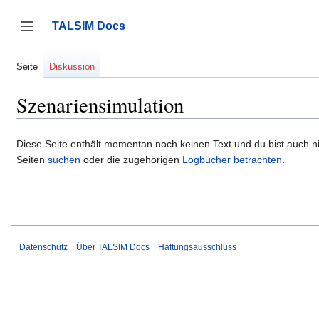
Zum
Inhalt
TALSIM Docs
springen
Seitenleiste umschalten
Seite
Diskussion
Szenariensimulation
Diese Seite enthält momentan noch keinen Text und du bist auch nic
Seiten
suchen
oder die zugehörigen
Logbücher betrachten
.
Datenschutz
Über TALSIM Docs
Haftungsausschluss