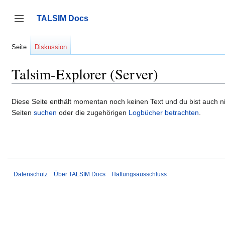
Zum
Inhalt
TALSIM Docs
springen
Seitenleiste umschalten
Seite
Diskussion
Talsim-Explorer (Server)
Diese Seite enthält momentan noch keinen Text und du bist auch nic
Seiten
suchen
oder die zugehörigen
Logbücher betrachten
.
Datenschutz
Über TALSIM Docs
Haftungsausschluss