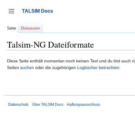
Zum
Inhalt
TALSIM Docs
springen
Seitenleiste umschalten
Seite
Diskussion
Talsim-NG Dateiformate
Diese Seite enthält momentan noch keinen Text und du bist auch nic
Seiten
suchen
oder die zugehörigen
Logbücher betrachten
.
Datenschutz
Über TALSIM Docs
Haftungsausschluss