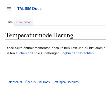
Zum
Inhalt
TALSIM Docs
springen
Seitenleiste umschalten
Seite
Diskussion
Temperaturmodellierung
Diese Seite enthält momentan noch keinen Text und du bist auch nic
Seiten
suchen
oder die zugehörigen
Logbücher betrachten
.
Datenschutz
Über TALSIM Docs
Haftungsausschluss