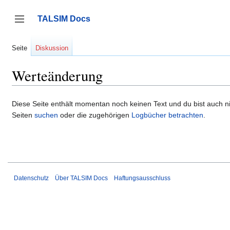
Zum
Inhalt
TALSIM Docs
springen
Seitenleiste umschalten
Seite
Diskussion
Werteänderung
Diese Seite enthält momentan noch keinen Text und du bist auch nic
Seiten
suchen
oder die zugehörigen
Logbücher betrachten
.
Datenschutz
Über TALSIM Docs
Haftungsausschluss