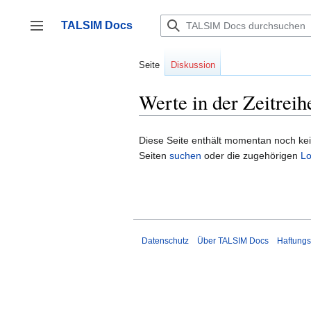
Zum
Inhalt
TALSIM Docs
springen
Seitenleiste umschalten
Seite
Diskussion
Werte in der Zeitreih
Diese Seite enthält momentan noch keine
Seiten
suchen
oder die zugehörigen
Lo
Datenschutz
Über TALSIM Docs
Haftungs