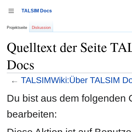
Zum
Inhalt
TALSIM Docs
springen
Seitenleiste umschalten
Projektseite
Diskussion
Quelltext der Seite 
Docs
←
TALSIMWiki:Über TALSIM D
Du bist aus dem folgenden G
bearbeiten:
Diese Aktion ist auf Benutz