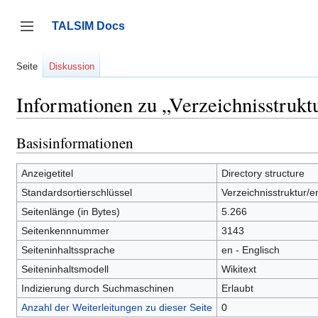
Zum
Inhalt
TALSIM Docs
springen
Seitenleiste umschalten
Seite
Diskussion
Informationen zu „Verzeichnisstrukt
Basisinformationen
Anzeigetitel
Directory structure
Standardsortierschlüssel
Verzeichnisstruktur/e
Seitenlänge (in Bytes)
5.266
Seitenkennnummer
3143
Seiteninhaltssprache
en - Englisch
Seiteninhaltsmodell
Wikitext
Indizierung durch Suchmaschinen
Erlaubt
Anzahl der Weiterleitungen zu dieser Seite
0