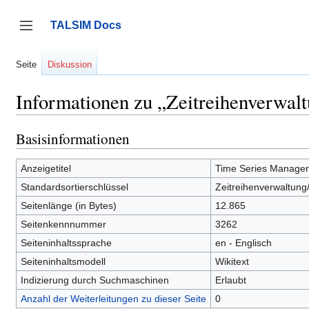
Zum
Inhalt
TALSIM Docs
springen
Seitenleiste umschalten
Seite
Diskussion
Informationen zu „Zeitreihenverwal
Basisinformationen
Anzeigetitel
Time Series Manager
Standardsortierschlüssel
Zeitreihenverwaltung
Seitenlänge (in Bytes)
12.865
Seitenkennnummer
3262
Seiteninhaltssprache
en - Englisch
Seiteninhaltsmodell
Wikitext
Indizierung durch Suchmaschinen
Erlaubt
Anzahl der Weiterleitungen zu dieser Seite
0