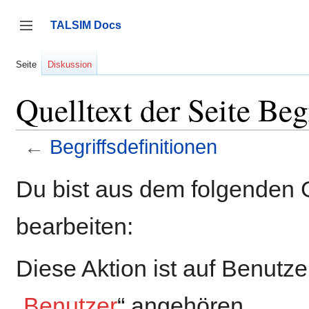
Zum
Inhalt
TALSIM Docs
springen
Seitenleiste umschalten
Seite
Diskussion
Quelltext der Seite Beg
←
Begriffsdefinitionen
Du bist aus dem folgenden G
bearbeiten:
Diese Aktion ist auf Benutz
„
Benutzer
“ angehören.