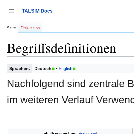
Zum
Inhalt
TALSIM Docs
springen
Seitenleiste umschalten
Seite
Diskussion
Begriffsdefinitionen
Sprachen:
Deutsch
English
Nachfolgend sind zentrale Beg
im weiteren Verlauf Verwen
Inhaltsverzeichnis