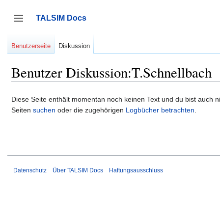
Zum
Inhalt
TALSIM Docs
springen
Seitenleiste umschalten
Benutzerseite
Diskussion
Benutzer Diskussion:T.Schnellbach
Diese Seite enthält momentan noch keinen Text und du bist auch nic
Seiten
suchen
oder die zugehörigen
Logbücher betrachten
.
Datenschutz
Über TALSIM Docs
Haftungsausschluss