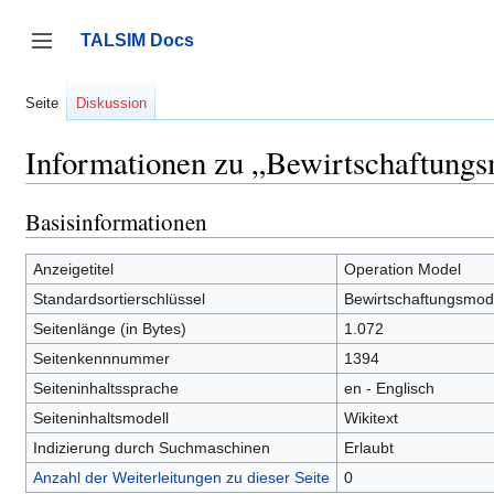
Zum
Inhalt
TALSIM Docs
springen
Seitenleiste umschalten
Seite
Diskussion
Informationen zu „Bewirtschaftungs
Basisinformationen
Anzeigetitel
Operation Model
Standardsortierschlüssel
Bewirtschaftungsmode
Seitenlänge (in Bytes)
1.072
Seitenkennnummer
1394
Seiteninhaltssprache
en - Englisch
Seiteninhaltsmodell
Wikitext
Indizierung durch Suchmaschinen
Erlaubt
Anzahl der Weiterleitungen zu dieser Seite
0