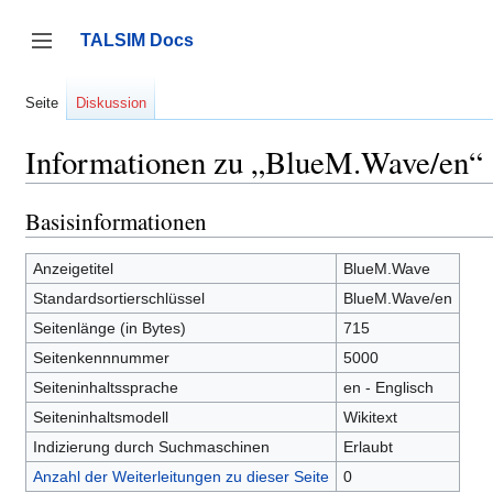
Zum
Inhalt
TALSIM Docs
springen
Seitenleiste umschalten
Seite
Diskussion
Informationen zu „BlueM.Wave/en“
Basisinformationen
Anzeigetitel
BlueM.Wave
Standardsortierschlüssel
BlueM.Wave/en
Seitenlänge (in Bytes)
715
Seitenkennnummer
5000
Seiteninhaltssprache
en - Englisch
Seiteninhaltsmodell
Wikitext
Indizierung durch Suchmaschinen
Erlaubt
Anzahl der Weiterleitungen zu dieser Seite
0