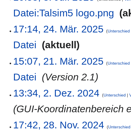
Datei:Talsim5 logo.png
‎
a
K
24.
17:14, 24. Mär. 2025
e
Unterschied
März
i
2025
Datei
‎
aktuell
n
e
K
B
21.
15:07, 21. Mär. 2025
e
e
Unterschied
März
i
a
2025
Datei
‎
Version 2.1
n
r
e
b
B
e
2.
13:34, 2. Dez. 2024
e
i
Unterschied
Dezember
a
t
2024
GUI-Koordinatenbereich e
r
u
b
n
e
g
28.
17:42, 28. Nov. 2024
i
s
Unterschied
November