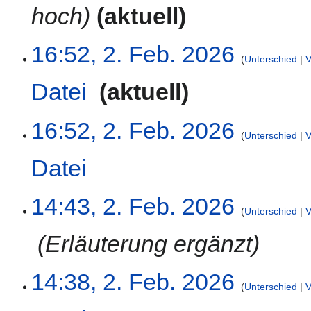
hoch
aktuell
u
s
a
2.
16:52, 2. Feb. 2026
Unterschied
V
m
Februar
m
2026
Datei
‎
aktuell
e
n
K
f
16:52, 2. Feb. 2026
e
Unterschied
V
a
i
s
Datei
‎
n
s
e
u
K
B
n
14:43, 2. Feb. 2026
e
e
Unterschied
V
g
i
a
‎
Erläuterung ergänzt
n
r
e
b
B
e
14:38, 2. Feb. 2026
e
i
Unterschied
V
a
t