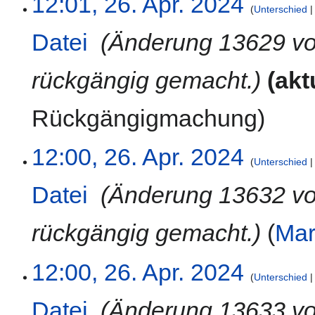
12:01, 26. Apr. 2024
s
Unterschied
m
z
m
Datei
‎
Änderung 13629 v
u
e
s
n
a
f
rückgängig gemacht.
akt
m
a
m
s
Rückgängigmachung
e
s
n
u
f
n
12:00, 26. Apr. 2024
Unterschied
a
g
s
Datei
‎
Änderung 13632 v
s
u
rückgängig gemacht.
Mar
n
g
12:00, 26. Apr. 2024
Unterschied
Datei
‎
Änderung 13633 v