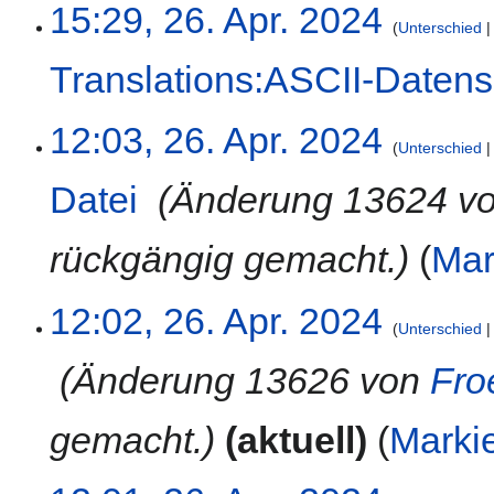
15:29, 26. Apr. 2024
s
e
Unterschied
u
i
n
Translations:ASCII-Datens
n
g
e
K
B
12:03, 26. Apr. 2024
e
e
Unterschied
i
a
Datei
‎
Änderung 13624 v
n
r
e
b
B
e
rückgängig gemacht.
Mar
e
i
a
t
12:02, 26. Apr. 2024
r
u
Unterschied
b
n
e
g
‎
Änderung 13626 von
Fro
i
s
t
z
gemacht.
aktuell
Marki
u
u
n
s
g
a