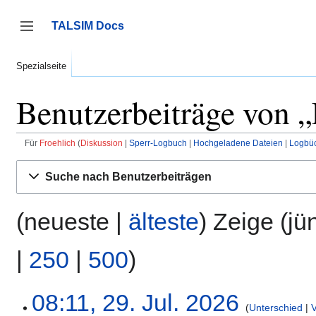
Zum
Inhalt
TALSIM Docs
springen
Seitenleiste umschalten
Spezialseite
Benutzerbeiträge von „
Für
Froehlich
Diskussion
Sperr-Logbuch
Hochgeladene Dateien
Logbü
Suche nach Benutzerbeiträgen
(neueste |
älteste
) Zeige (jü
|
250
|
500
)
29.
08:11, 29. Jul. 2026
Unterschied
Juli