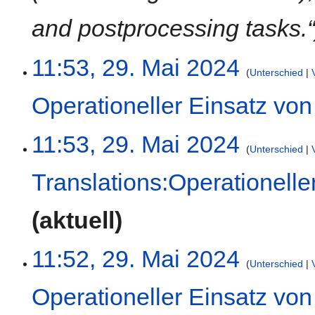
and postprocessing tasks.
11:53, 29. Mai 2024
Unterschied
Operationeller Einsatz vo
K
11:53, 29. Mai 2024
e
Unterschied
i
Translations:Operationelle
n
e
K
B
aktuell
e
e
i
a
11:52, 29. Mai 2024
n
r
Unterschied
e
b
B
e
Operationeller Einsatz vo
e
i