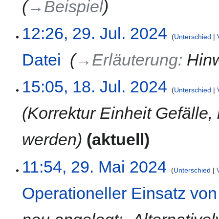
→‎Beispiel
n
r
s
e
b
u
B
e
n
12:26, 29. Jul. 2024
e
i
Unterschied
g
a
t
Datei
‎
→‎Erläuterung
:
Hin
r
u
b
n
e
g
18.
15:05, 18. Jul. 2024
i
s
Unterschied
Juli
t
z
2024
Korrektur Einheit Gefälle
u
u
n
s
g
a
werden
aktuell
s
m
z
m
29.
11:54, 29. Mai 2024
u
e
Unterschied
Mai
s
n
2024
a
f
Operationeller Einsatz vo
m
a
m
s
e
s