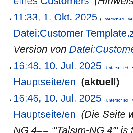
eines Customers
‎
Hinweis
s
u
a
n
11:33, 1. Okt. 2025
m
Unterschied
Ve
g
m
Datei:Customer Template.
e
n
f
Version von
Datei:Custome
a
s
10.
16:48, 10. Jul. 2025
s
Unterschied
Juli
u
2025
n
Hauptseite/en
‎
aktuell
g
K
16:46, 10. Jul. 2025
e
Unterschied
i
Hauptseite/en
‎
Die Seite 
n
e
B
NG 4== '''Talsim-NG 4''' is 
e