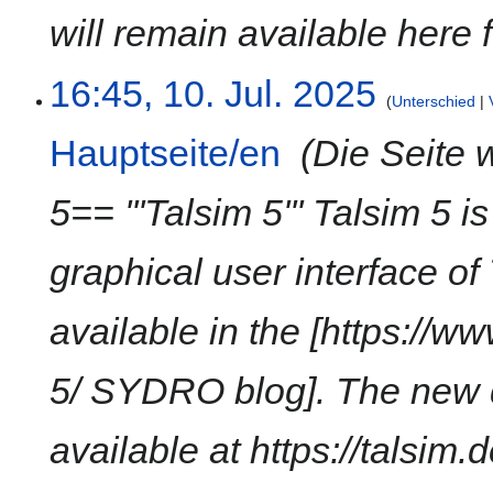
s
will remain available here f
s
u
16:45, 10. Jul. 2025
n
Unterschied
g
Hauptseite/en
‎
Die Seite 
5== '''Talsim 5''' Talsim 5 
graphical user interface of
available in the [https://w
5/ SYDRO blog]. The new d
available at https://talsim.