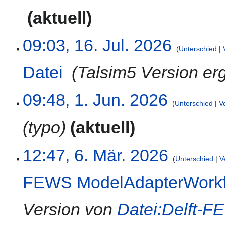
2026
aktuell
K
16.
09:03, 16. Jul. 2026
e
Unterschied
Juli
i
2026
Datei
‎
Talsim5 Version er
n
e
B
1.
09:48, 1. Jun. 2026
e
Unterschied
V
Juni
a
2026
typo
aktuell
r
b
e
6.
12:47, 6. Mär. 2026
i
Unterschied
V
März
t
2026
FEWS ModelAdapterWorkf
u
n
g
Version von
Datei:Delft-
s
z