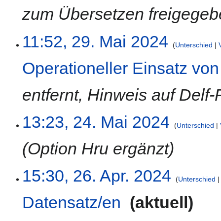
a
t
zum Übersetzen freigegeb
r
u
b
n
e
g
11:52, 29. Mai 2024
i
s
Unterschied
t
z
Operationeller Einsatz vo
u
u
n
s
g
a
entfernt, Hinweis auf Del
s
m
z
m
24.
13:23, 24. Mai 2024
u
e
Unterschied
Mai
s
n
2024
a
f
Option Hru ergänzt
m
a
m
s
26.
15:30, 26. Apr. 2024
e
s
Unterschied
April
n
u
2024
f
n
Datensatz/en
‎
aktuell
a
g
s
K