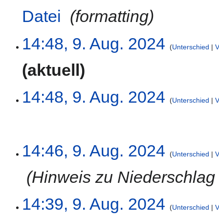
t
z
2024
Datei
‎
formatting
u
u
n
s
g
a
9.
14:48, 9. Aug. 2024
s
m
Unterschied
V
August
z
m
2024
K
aktuell
u
e
e
s
n
i
a
f
14:48, 9. Aug. 2024
n
m
a
Unterschied
V
e
m
s
B
e
s
e
n
u
a
K
f
n
14:46, 9. Aug. 2024
r
e
a
Unterschied
V
g
b
i
s
e
‎
Hinweis zu Niederschlag
n
s
i
e
u
t
B
n
14:39, 9. Aug. 2024
u
e
Unterschied
V
g
n
a