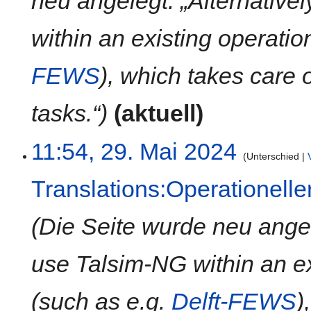
neu angelegt: „Alternativel
n
u
f
n
within an existing operati
a
g
s
FEWS
), which takes care 
s
u
tasks.“
aktuell
n
g
11:54, 29. Mai 2024
Unterschied
Translations:Operationell
Die Seite wurde neu angeleg
use Talsim-NG within an e
(such as e.g.
Delft-FEWS
)