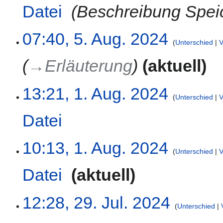
g
Datei
‎
Beschreibung Spei
r
s
b
z
e
5.
07:40, 5. Aug. 2024
u
i
Unterschied
V
August
s
t
2024
a
→‎Erläuterung
aktuell
u
m
n
m
g
1.
13:21, 1. Aug. 2024
e
s
Unterschied
V
August
n
z
2024
f
Datei
‎
u
a
s
s
K
a
10:13, 1. Aug. 2024
s
e
m
Unterschied
V
u
i
m
n
Datei
‎
aktuell
n
e
g
e
n
K
B
f
29.
12:28, 29. Jul. 2024
e
e
a
Unterschied
Juli
i
a
s
2024