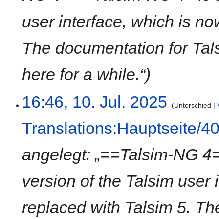
a
user interface, which is no
r
b
e
The documentation for Tal
i
t
here for a while.“
u
n
g
16:46, 10. Jul. 2025
Unterschied
s
z
Translations:Hauptseite/4
u
s
a
angelegt: „==Talsim-NG 4== 
m
m
version of the Talsim user 
e
n
replaced with Talsim 5. T
f
a