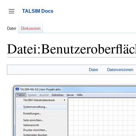
Zum
Inhalt
TALSIM Docs
springen
Seitenleiste umschalten
Datei
Diskussion
Datei:Benutzeroberflä
Datei
Dateiversionen