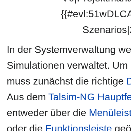
{{#evl:51wDLCA
Szenarios|
In der Systemverwaltung wer
Simulationen verwaltet. Um 
muss zunächst die richtige
Aus dem
Talsim-NG Hauptfe
entweder über die
Menüleis
oder die
Funktionsleiste
geöf