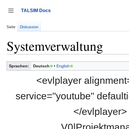
Zum
Inhalt
TALSIM Docs
springen
Seitenleiste umschalten
Seite
Diskussion
Systemverwaltung
Sprachen:
Deutsch
English
<evlplayer alignment
service="youtube" defaul
</evlplayer
V0|Projektmana