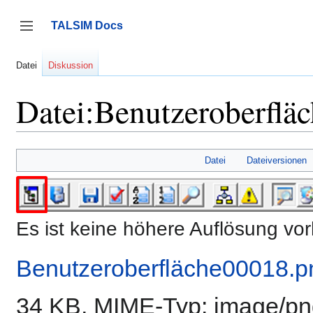
Zum
Inhalt
TALSIM Docs
springen
Seitenleiste umschalten
Datei
Diskussion
Datei:Benutzeroberflä
Datei
Dateiversionen
Es ist keine höhere Auflösung vo
Benutzeroberfläche00018.p
34 KB, MIME-Typ:
image/pn