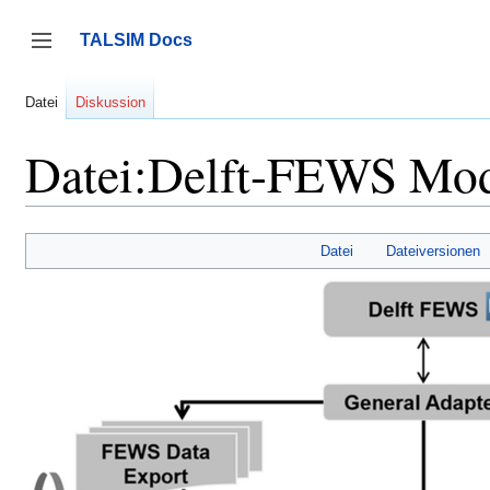
Zum
Inhalt
TALSIM Docs
springen
Seitenleiste umschalten
Datei
Diskussion
Datei:Delft-FEWS Mo
Datei
Dateiversionen