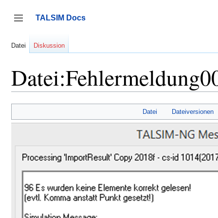
Zum
Inhalt
TALSIM Docs
springen
Seitenleiste umschalten
Datei
Diskussion
Datei:Fehlermeldung0
Datei
Dateiversionen