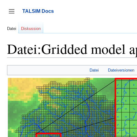
Zum
Inhalt
TALSIM Docs
springen
Seitenleiste umschalten
Datei
Diskussion
Datei:Gridded model a
Datei
Dateiversionen