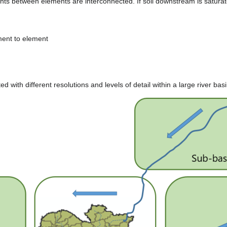
s between elements are interconnected. If soil downstream is saturate
ment to element
d with different resolutions and levels of detail within a large river bas