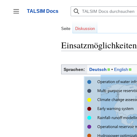
Zum
Inhalt
TALSIM Docs
springen
Seitenleiste umschalten
Seite
Diskussion
Einsatzmöglichkeite
Sprachen:
Deutsch
English