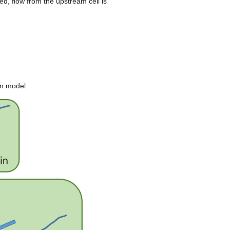
d, flow from the upstream cell is
in model.