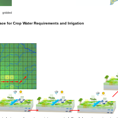
gridded
face for Crop Water Requirements and Irrigation