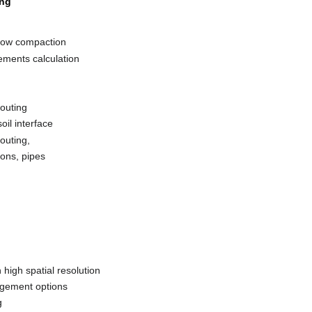
ing
snow compaction
ements calculation
routing
il interface
routing,
ions, pipes
 high spatial resolution
agement options
g