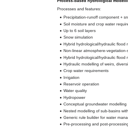
Process-based hydrological modell
Processes and features:
Precipitation-runoff component + 
Soil moisture and crop water requir
Up to 6 soil layers
Snow simulation
Hybrid hydrological/hydraulic flood 
Non-linear atmosphere-vegetation-so
Hybrid hydrological/hydraulic flood 
Hydraulic modelling of weirs, divers
Crop water requirements
Irrigation
Reservoir operation
Water quality
Hydropower
Conceptual groundwater modelling
Nested modelling of sub-basins with
Generic rule builder for water man
Pre-processing and post-processin