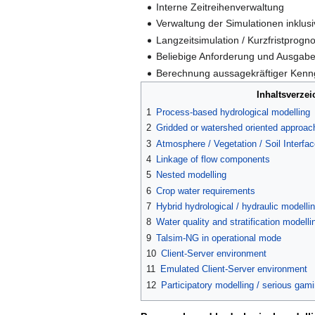
Interne Zeitreihenverwaltung
Verwaltung der Simulationen inklus
Langzeitsimulation / Kurzfristprogn
Beliebige Anforderung und Ausgab
Berechnung aussagekräftiger Kenng
Inhaltsverzei
1
Process-based hydrological modelling
2
Gridded or watershed oriented approac
3
Atmosphere / Vegetation / Soil Interfa
4
Linkage of flow components
5
Nested modelling
6
Crop water requirements
7
Hybrid hydrological / hydraulic modelli
8
Water quality and stratification modelli
9
Talsim-NG in operational mode
10
Client-Server environment
11
Emulated Client-Server environment
12
Participatory modelling / serious gam