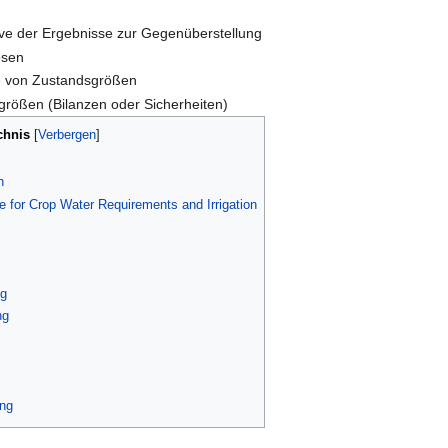
ive der Ergebnisse zur Gegenüberstellung
osen
e von Zustandsgrößen
rößen (Bilanzen oder Sicherheiten)
chnis
h
ce for Crop Water Requirements and Irrigation
ng
ng
ing