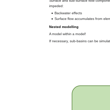
Surface and sub-surface flow component
impeded:
Backwater effects
Surface flow accumulates from ele
Nested modelling
A model within a model!
If necessary, sub-basins can be simulate