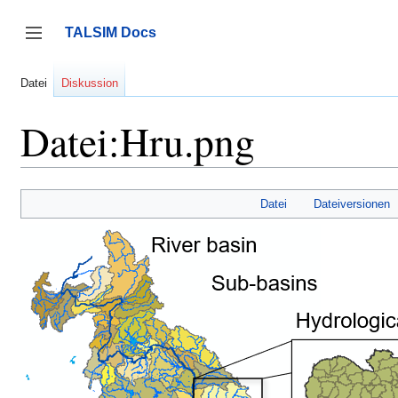
Zum
Inhalt
TALSIM Docs
springen
Seitenleiste umschalten
Datei
Diskussion
Datei:Hru.png
Datei
Dateiversionen