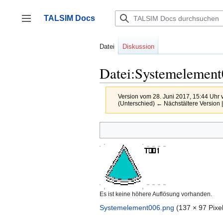
Zum
Inhalt
TALSIM Docs
springen
Seitenleiste umschalten
Datei
Diskussion
Datei:Systemelement
Version vom 28. Juni 2017, 15:44 Uhr
(Unterschied) ← Nächstältere Version |
Es ist keine höhere Auflösung vorhanden.
Systemelement006.png
‎
(137 × 97 Pixe