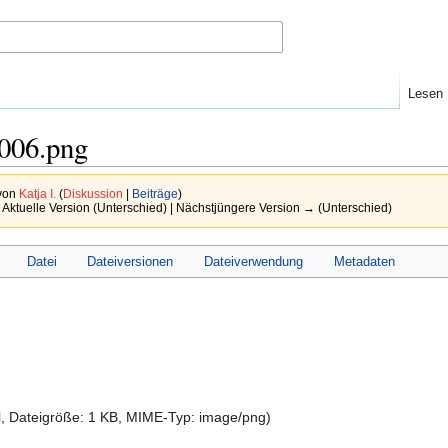
Lesen
006.png
 von
Katja I.
(
Diskussion
|
Beiträge
)
 Aktuelle Version (Unterschied) | Nächstjüngere Version → (Unterschied)
Datei
Dateiversionen
Dateiverwendung
Metadaten
l, Dateigröße: 1 KB, MIME-Typ:
image/png
)