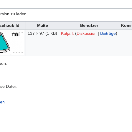
rsion zu laden.
schaubild
Maße
Benutzer
Komm
137 × 97
(1 KB)
Katja I.
(
Diskussion
|
Beiträge
)
ben.
se Datei:
/en