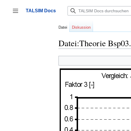
Zum
Inhalt
TALSIM Docs
springen
Seitenleiste umschalten
Datei
Diskussion
Datei:Theorie Bsp03