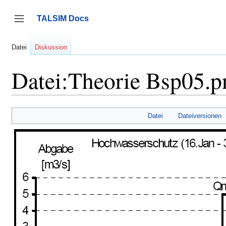
Zum
Inhalt
TALSIM Docs
springen
Seitenleiste umschalten
Datei
Diskussion
Datei:Theorie Bsp05.p
Datei
Dateiversionen