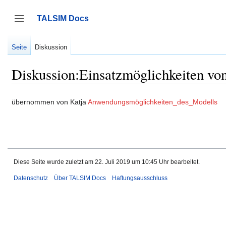
Zum
Inhalt
TALSIM Docs
springen
Seitenleiste umschalten
Seite
Diskussion
Diskussion:Einsatzmöglichkeiten v
übernommen von Katja
Anwendungsmöglichkeiten_des_Modells
Diese Seite wurde zuletzt am 22. Juli 2019 um 10:45 Uhr bearbeitet.
Datenschutz
Über TALSIM Docs
Haftungsausschluss