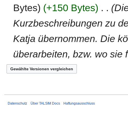
r
n
Bytes
+150 Bytes
‎
Die
b
e
e
B
Kurzbeschreibungen zu den
i
e
t
a
Katja übernommen. Die kö
u
r
n
b
g
e
überarbeiten, bzw. wo sie 
s
i
z
t
u
u
s
n
a
g
m
s
m
z
e
u
Datenschutz
Über TALSIM Docs
Haftungsausschluss
n
s
f
a
a
m
s
m