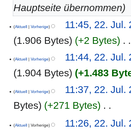
Hauptseite übernommen
22.
11:45, 22. Jul.
Aktuell
Vorherige
Juli
2019
1.906 Bytes
+2 Bytes
‎
11:44, 22. Jul.
Aktuell
Vorherige
1.904 Bytes
+1.483 Byt
K
11:37, 22. Jul.
e
Aktuell
Vorherige
i
Bytes
+271 Bytes
‎
n
e
B
K
11:26, 22. Jul.
e
e
Aktuell
Vorherige
a
i