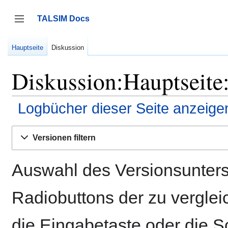
Zum
Inhalt
TALSIM Docs
springen
Seitenleiste umschalten
Hauptseite
Diskussion
Diskussion:Hauptseite:
Logbücher dieser Seite anzeige
Versionen filtern
Auswahl des Versionsunters
Radiobuttons der zu vergle
die Eingabetaste oder die S