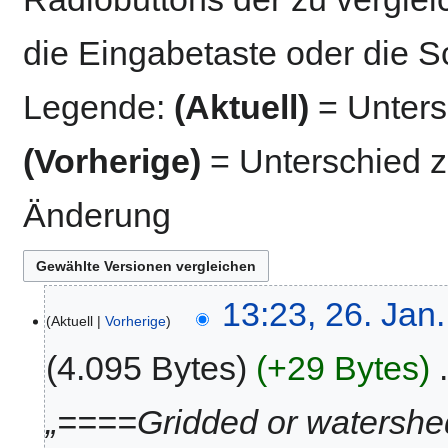
die Eingabetaste oder die S
Legende:
(Aktuell)
= Untersc
(Vorherige)
= Unterschied z
Änderung
26.
13:23, 26. Jan
Aktuell
Vorherige
Januar
2024
4.095 Bytes
+29 Bytes
‎
„====Gridded or watershe