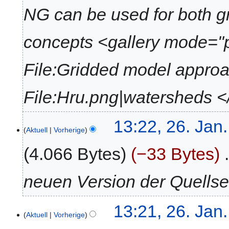
NG can be used for both g
concepts <gallery mode="
File:Gridded model appro
File:Hru.png|watersheds </
13:22, 26. Jan
Aktuell
Vorherige
4.066 Bytes
−33 Bytes
‎
neuen Version der Quellse
13:21, 26. Jan
Aktuell
Vorherige