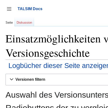
Zum
Inhalt
TALSIM Docs
springen
Seitenleiste umschalten
Seite
Diskussion
Einsatzmöglichkeiten 
Versionsgeschichte
Logbücher dieser Seite anzeige
Versionen filtern
Auswahl des Versionsunters
Radiobuttons der zu vergle