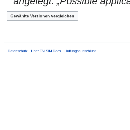
angelegt: „Possible applic
g
Datenschutz
Über TALSIM Docs
Haftungsausschluss