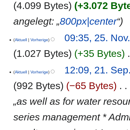
4.099 Bytes
+3.072 Byt
angelegt: „
800px|center
“
25.
09:35, 25. Nov
Aktuell
Vorherige
November
2020
1.027 Bytes
+35 Bytes
‎
K
21.
12:09, 21. Sep
e
Aktuell
Vorherige
September
i
2020
992 Bytes
−65 Bytes
‎
n
e
B
„as well as for water resou
e
a
series management * Admini
r
b
e