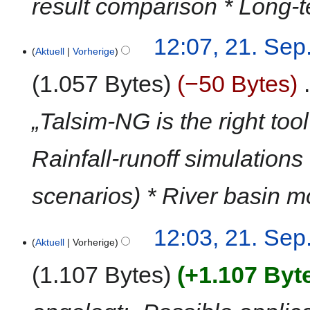
result comparison * Long-
i
t
12:07, 21. Sep
u
Aktuell
Vorherige
n
g
1.057 Bytes
−50 Bytes
‎
s
z
„Talsim-NG is the right tool
u
s
a
Rainfall-runoff simulations
m
m
scenarios) * River basin
e
n
f
12:03, 21. Sep
a
Aktuell
Vorherige
s
1.107 Bytes
+1.107 Byt
s
u
n