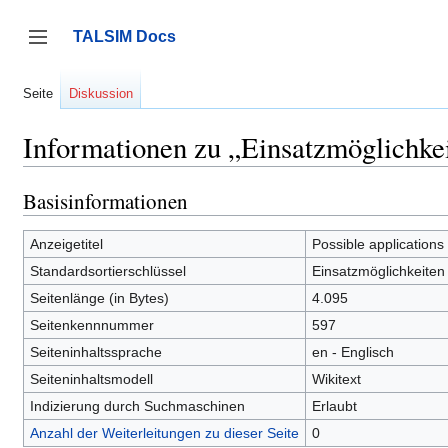
Zum
Inhalt
TALSIM Docs
springen
Seitenleiste umschalten
Seite
Diskussion
Informationen zu „Einsatzmöglichke
Basisinformationen
Anzeigetitel
Possible applications
Standardsortierschlüssel
Einsatzmöglichkeiten
Seitenlänge (in Bytes)
4.095
Seitenkennnummer
597
Seiteninhaltssprache
en - Englisch
Seiteninhaltsmodell
Wikitext
Indizierung durch Suchmaschinen
Erlaubt
Anzahl der Weiterleitungen zu dieser Seite
0